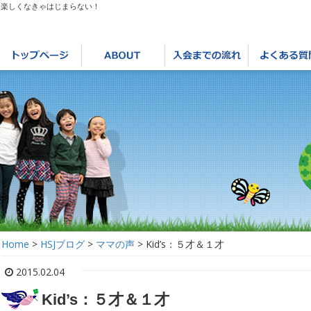
は楽しくなきゃはじまらない！
Home
>
HSJブログ
>
ママの声
>
Kid’s：５才＆１才
2015.02.04
Kid’s：５才＆１才