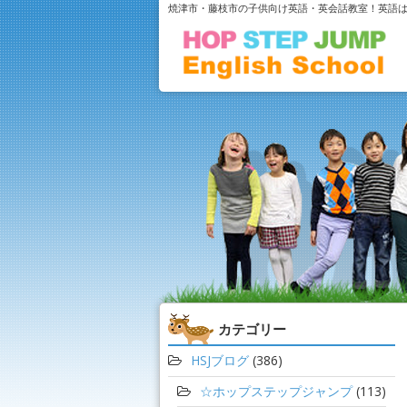
焼津市・藤枝市の子供向け英語・英会話教室！英語
カテゴリー
HSJブログ
(386)
☆ホップステップジャンプ
(113)