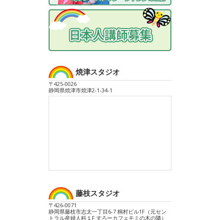
焼津スタジオ
〒425-0026
静岡県焼津市焼津2-1-34-1
藤枝スタジオ
〒426-0071
静岡県藤枝市志太一丁目6-7 桐村ビル1F（元セン
トラル産婦人科１F すろーカフェモミの木の隣）