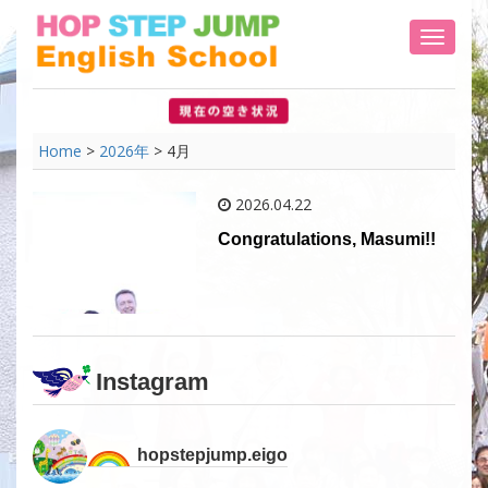
Toggle 
Home
>
2026年
>
4月
2026.04.22
Congratulations, Masumi!!
Instagram
hopstepjump.eigo