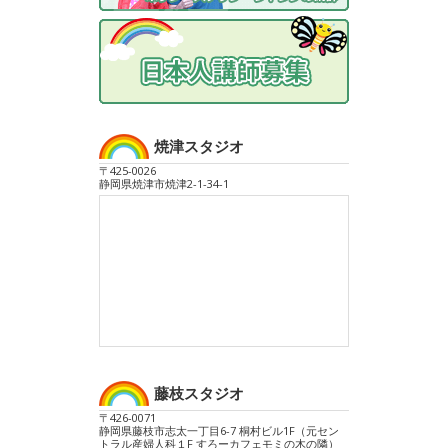
焼津スタジオ
〒425-0026
静岡県焼津市焼津2-1-34-1
藤枝スタジオ
〒426-0071
静岡県藤枝市志太一丁目6-7 桐村ビル1F（元セン
トラル産婦人科１F すろーカフェモミの木の隣）