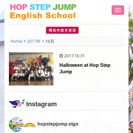
Toggle 
Home
>
2017年
>
10月
2017.10.31
Halloween at Hop Step
Jump
Instagram
hopstepjump.eigo