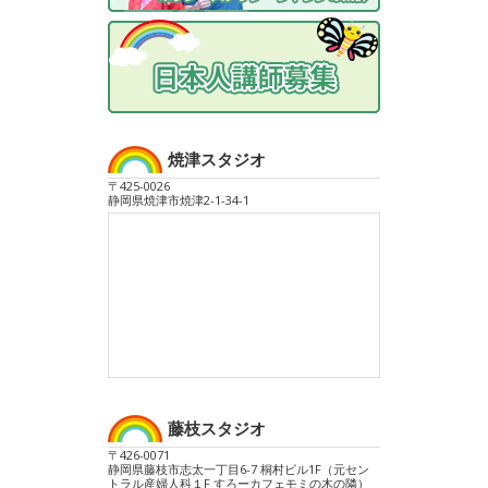
焼津スタジオ
〒425-0026
静岡県焼津市焼津2-1-34-1
藤枝スタジオ
〒426-0071
静岡県藤枝市志太一丁目6-7 桐村ビル1F（元セン
トラル産婦人科１F すろーカフェモミの木の隣）