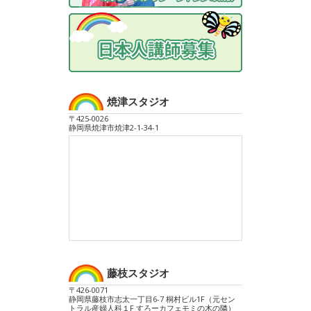
焼津スタジオ
〒425-0026
静岡県焼津市焼津2-1-34-1
藤枝スタジオ
〒426-0071
静岡県藤枝市志太一丁目6-7 桐村ビル1F（元セン
トラル産婦人科１F すろーカフェモミの木の隣）