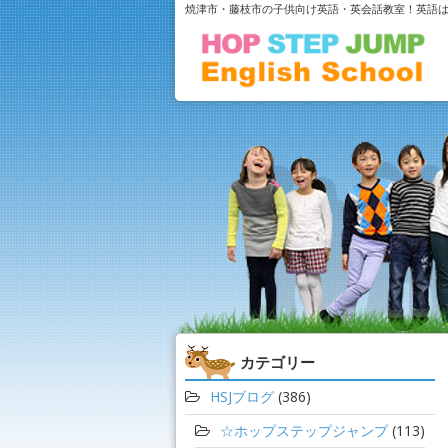
焼津市・藤枝市の子供向け英語・英会話教室！英語
カテゴリー
HSJブログ
(386)
☆ホップステップジャンプ
(113)