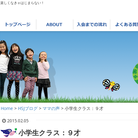
は楽しくなきゃはじまらない！
Home
>
HSJブログ
>
ママの声
>
小学生クラス：９才
2015.02.05
小学生クラス：９才