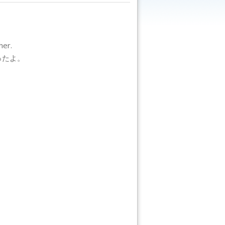
her.
ったよ。