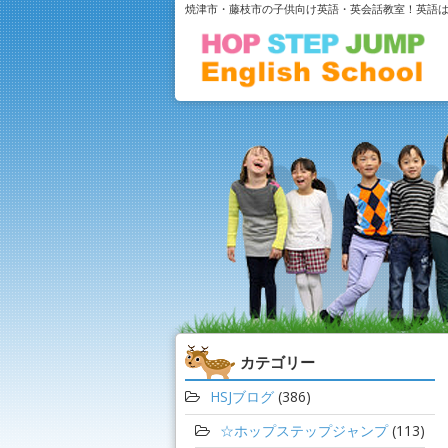
焼津市・藤枝市の子供向け英語・英会話教室！英語
カテゴリー
HSJブログ
(386)
☆ホップステップジャンプ
(113)