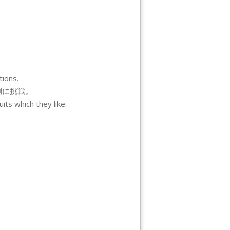
tions.
側に挑戦。
its which they like.