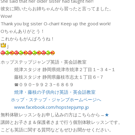
She said that her older sister had taught her!
彼女に聞いたらお姉ちゃんから習ったと言ってました。
Wow!
Thank you big sister O-chan! Keep up the good work!
Oちゃんありがとう！
これからもがんばろうね！
J
ホップステップジャンプ英語・英会話教室
焼津スタジオ 静岡県焼津市焼津２丁目１−３４−１
藤枝スタジオ 静岡県藤枝市志太１丁目６−７
☎︎０９０−９９２３−６８６９
焼津・藤枝の子供向け英語・英会話教室
ホップ・ステップ・ジャンプホームページへ
www.facebook.com/hopstepjump.jp
無料体験レッスンをお申し込みの方はこちらから→
★
講師とお子さま＆保護者さまで行う個別体験レッスンです。
こども英語に関する質問などもぜひお聞かせください。