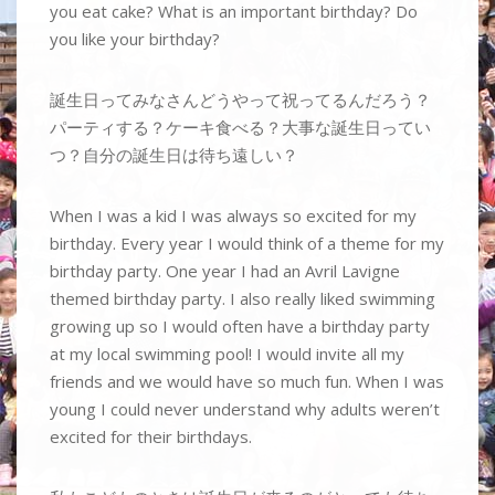
you eat cake? What is an important birthday? Do
you like your birthday?
誕生日ってみなさんどうやって祝ってるんだろう？
パーティする？ケーキ食べる？大事な誕生日ってい
つ？自分の誕生日は待ち遠しい？
When I was a kid I was always so excited for my
birthday. Every year I would think of a theme for my
birthday party. One year I had an Avril Lavigne
themed birthday party. I also really liked swimming
growing up so I would often have a birthday party
at my local swimming pool! I would invite all my
friends and we would have so much fun. When I was
young I could never understand why adults weren’t
excited for their birthdays.