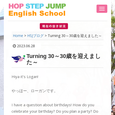
Toggle 
Home
>
HSJブログ
>
Turning 30～30歳を迎えました～
2023.06.28
Turning 30～30歳を迎えまし
た～
Hiya it’s Logan!
やっほー、ローガンです。
I have a question about birthdays! How do you
celebrate your birthday? Do you plan a party? Do