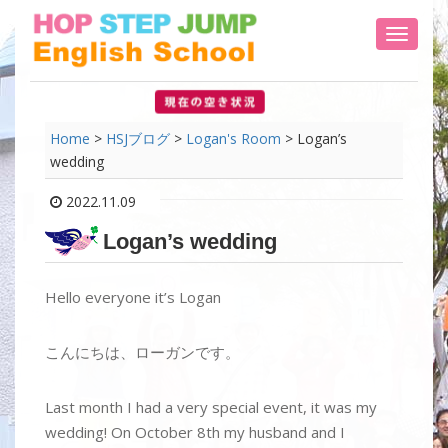
Toggle 
Home
>
HSJブログ
>
Logan's Room
>
Logan’s
wedding
2022.11.09
Logan’s wedding
Hello everyone it’s Logan
こんにちは、ローガンです。
Last month I had a very special event, it was my
wedding! On October 8th my husband and I