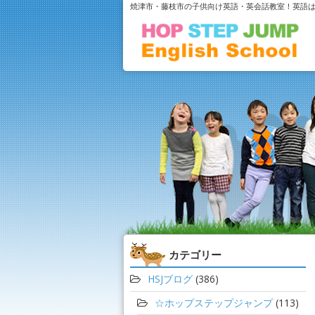
焼津市・藤枝市の子供向け英語・英会話教室！英語
カテゴリー
HSJブログ
(386)
☆ホップステップジャンプ
(113)